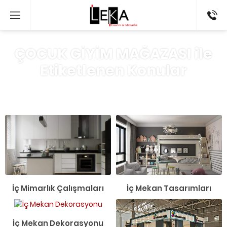
054276
ÇOCUK GİYİM MAĞAZASI ile
Etiketlenen Konular
Anasayfa
»
ÇOCUK GİYİM MAĞAZASIEtiketi
İç Mimarlık Çalışmaları
İç Mekan Tasarımları
İç Mekan Dekorasyonu